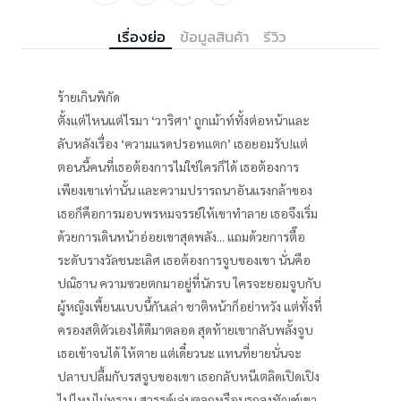
เรื่องย่อ
ข้อมูลสินค้า
รีวิว
ร้ายเกินพิกัด
ตั้งแต่ไหนแต่ไรมา ‘วาริศา’ ถูกเม้าท์ทั้งต่อหน้าและ
ลับหลังเรื่อง ‘ความแรดปรอทแตก’ เธอยอมรับ!แต่
ตอนนี้คนที่เธอต้องการไม่ใช่ใครก็ได้ เธอต้องการ
เพียงเขาเท่านั้น และความปรารถนาอันแรงกล้าของ
เธอก็คือการมอบพรหมจรรย์ให้เขาทำลาย เธอจึงเริ่ม
ด้วยการเดินหน้าอ่อยเขาสุดพลัง... แถมด้วยการตื๊อ
ระดับรางวัลชนะเลิศ เธอต้องการจูบของเขา นั่นคือ
ปณิธาน ความซวยตกมาอยู่ที่นักรบ ใครจะยอมจูบกับ
ผู้หญิงเพี้ยนแบบนี้กันเล่า ชาติหน้าก็อย่าหวัง แต่ทั้งที่
ครองสติตัวเองได้ดีมาตลอด สุดท้ายเขากลับพลั้งจูบ
เธอเข้าจนได้ ให้ตาย แต่เดี๋ยวนะ แทนที่ยายนั่นจะ
ปลาบปลื้มกับรสจูบของเขา เธอกลับหนีเตลิดเปิดเปิง
ไปไหนไม่ทราบ สวรรค์เล่นตลกหรือนรกลงทัณฑ์เขา