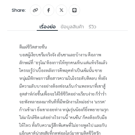
Share:
เรื่องย่อ
ข้อมูลสินค้า
รีวิว
ตีแผ่ชีวิตสายซึน
บอสผู้เงียบขรึมจริงจัง เย็นชาและบ้างาน คือภาพ
ลักษณ์ที่ ‘อรุโณ’ต้องการให้ทุกคนเห็น แต่แท้จริงแล้ว
ใครจะรู้ว่าเบื้องหลังการคีพลุคทำเป็นเข้มนั้น ชาย
หนุ่มมีทักษะการสื่อสารความในใจระดับติดลบ ทั้งยัง
มีความลับบางอย่างต้องซ่อนเร้น กำแพงหนาที่เขาสู้
อุตส่าห์ก่อขึ้นเพื่อจะได้ใช้ชีวิตอย่างเรียบง่าย ก็ร่ำร่ำ
จะพังทลายลงมาทันทีที่มีพนักงานใหม่อย่าง ‘มรรค’
ก้าวเข้ามา ยิ่งเขาถอยห่าง หนุ่มรุ่นน้องก็ยิ่งพยายามรุก
ไล่มาใกล้ชิด แต่อย่างไรงานนี้ ‘คนซึน’ ก็คงต้องรับมือ
ให้ไหว ทั้งกับความรู้สึกพิเศษที่ไม่อาจพูดไป และกับ
แอ็กเคาต์น่าสงสัยที่กดฟอลโลว์มาตามติดชีวิตรัก