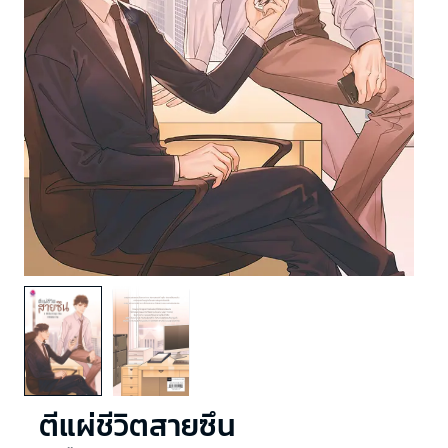
ตีแผ่ชีวิตสายซึน