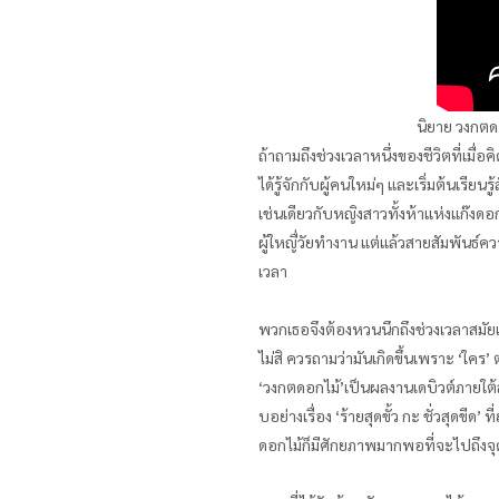
นิยาย วงกตด
ถ้าถามถึงช่วงเวลาหนึ่งของชีวิตที่เมื่
ได้รู้จักกับผู้คนใหม่ๆ และเริ่มต้นเรียนรู
เช่นเดียวกับหญิงสาวทั้งห้าแห่งแก๊งด
ผู้ใหญื่วัยทำงาน แต่แล้วสายสัมพันธ์
เวลา
พวกเธอจึงต้องหวนนึกถึงช่วงเวลาสมัยเร
ไม่สิ ควรถามว่ามันเกิดขึ้นเพราะ ‘ใคร’
‘วงกตดอกไม้’เป็นผลงานเดบิวต์ภายใต้ส
บอย่างเรื่อง ‘ร้ายสุดขั้ว กะ ชั่วสุดขี
ดอกไม้ก็มีศักยภาพมากพอที่จะไปถึงจุด