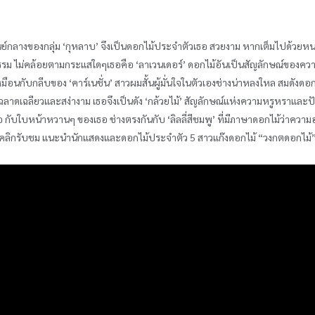
ศูนย์กลางของกลุ่ม ‘กุหลาบ’ จึงเป็นดอกไม้ประจำตัวเธอ สวยงาม หากเต็มไปด้ว
ธรรม ไม่คล้อยตามกระแสใดๆเธอคือ ‘ลาเวนเดอร์’ ดอกไม้อันเป็นสัญลักษณ์ของ
ือนกับกลีบของ ‘คาร์เนชั่น’ สาวผมสั้นผู้มั่นใจในตัวเองช่างน่าหลงใหล สมดังดอ
ต่ฉลาดเฉลียวและสง่างาม เธอจึงเป็นดัง ‘กล้วยไม้’ สัญลักษณ์แห่งความหรูหราและ
แอ กับใบหน้าหวานๆ ของเธอ ช่างตรงกันกับ ‘ลิลลี่สีชมพู’ ที่มีภาษาดอกไม้ว่าความอ
คลิกรับชม แนะนำนักแสดงและดอกไม้ประจำตัว 5 สาวแก๊งดอกไม้ “วงกตดอกไม้