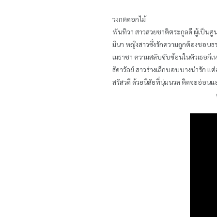
วงกตดอกไม้
พันทิวา สาวสวยชาติตระกูลดี ผู้เป็น
มีนา หญิงสาวซึ่งรักความถูกต้องชอบ
เมธาชา ความสลับซับซ้อนในตัวเธอก็เหม
ธิดาวัลย์ สาวร่างเล็กบอบบางน่ารัก แ
สรัสวดี ด้วยนิสัยที่นุ่มนวล ติดจะอ่อน