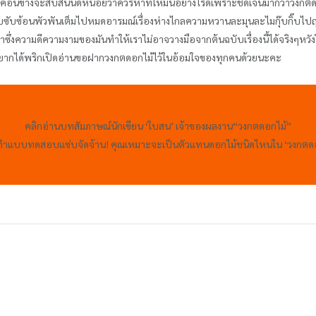
ค่อนข้างจะสับสนนิดหน่อยว่าควรหาที่ให้มันอย่างไรดีเพราะชัดเจนมากว่าวงกตดอก
บซับซ้อนพัวพันเต็มไปหมดอารมณ์เรื่องห่างไกลความหวานละมุนละไมกุ๊บกิ๊บไปฤทธิ์แ
งความดีความงามของมันทำให้เราไม่อาจวางมือจากต้นฉบับเรื่องนี้ได้จริงๆหวังใจเ
าอยากได้พริกเปิดอ่านขอฝากวงกตดอกไม้ไว้ในอ้อมใจของทุกคนด้วยนะคะ
คลิกอ่านบทสัมภาษณ์นักเขียน ‘ใบสน’ เจ้าของผลงาน“วงกตดอกไม้”
ทำแบบทดสอบแซ่บจัดจ้าน! คุณเหมาะจะเป็นตัวแทนดอกไม้ชนิดไหนใน ‘วงกตดอ