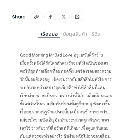
Share:
เรื่องย่อ
ข้อมูลสินค้า
รีวิว
Good Morning Mr.Bad Love อรุณสวัสดิ์รักร้าย
เมื่อครั้งหนึ่งได้รักใครสักคน รักจนหัวใจเป็นของเขา
ต่อให้สุดท้ายเลือกที่จะทอดทิ้ง แต่ร่องรอยของความ
รักนั้นจะยังคงอยู่ ...ชัดเจนราวกับสลักลึกในหัวใจ การ
พบกันระหว่างสอง ‘จุลเกียรติ’ ทำให้ค่ำคืนที่แสน
เรียบง่ายกลายเป็นความทรงจำที่ไม่อาจลืมเลือน และ
ตั้งแต่วันนั้นความสัมพันธ์ของทั้งคู่ก็ค่อยๆ พัฒนาขึ้น
เรื่อยๆ จากคนรู้จักแปรเปลี่ยนเป็นคนข้างกาย ทว่า...
แม้จะมีความบังเอิญอันน่าประหลาดผูกพันพวกเขา
เอาไว้ ราวกับว่านี่คือรักแท้ที่เกิดมาเพื่อดูแลกันและ
กัน แต่ควรจะทำอย่างไร ถ้าฝ่ายหนึ่งไม่อาจลบเลือน