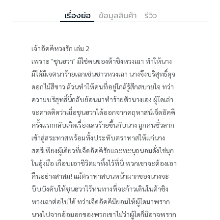
เรื่องย่อ
ข้อมูลสินค้า
รีวิว
เจ้าอัคคีหวงรัก เล่ม 2
เพราะ "ชุนฮวา" มิใช่คนของต้าชิงหวงเฉา ทำให้นาง
มิได้มีเจตนาร้ายเฉกเช่นชาวหวงเฉา นางจึงบริสุทธิ์ดุจ
ดอกไม้สีขาว ล้วนทำให้คนที่อยู่ใกล้รู้สึกสบายใจ ทว่า
ความบริสุทธิ์นี้กลับย้อนมาทำร้ายตัวนางเอง ผู้ใดเล่า
จะคาดคิดว่าเมื่อชุนฮวาได้ออกจากคฤหาสน์เจ็ดอัคคี
ครั้งแรกกลับเกิดเรื่องเลวร้ายขึ้นกับนาง ถูกคนชั่วลาก
เข้าสู่สระทาสพร้อมทั้งประทับตราทาสให้แก่นาง
สตรีเพียงผู้เดียวที่เจ็ดอัคคีรักและทะนุถนอมดั่งไข่มุก
ในอุ้งมือ เกือบเอาชีวิตมาทิ้งไว้ที่นี่ พวกเขาจะต้องเอา
คืนอย่างสาสม! แม้ตราทาสบนหน้าผากของนางจะ
บีบบังคับให้ชุนฮวาไร้หนทางที่จะก้าวเดินในต้าชิง
หวงเฉาต่อไปได้ ทว่าเจ็ดอัคคีมิยอมให้ผู้ใดมาพราก
นางไปจากอ้อมอกของพวกเขาไม่ว่าผู้ใดก็มิอาจพราก