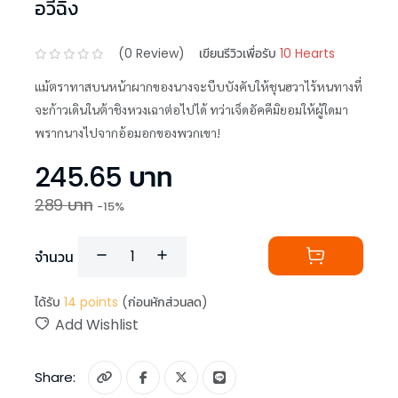
อวี๋ฉิง
(
0
Review)
เขียนรีวิวเพื่อรับ
10 Hearts
แม้ตราทาสบนหน้าผากของนางจะบีบบังคับให้ชุนฮวาไร้หนทางที่
จะก้าวเดินในต้าชิงหวงเฉาต่อไปได้ ทว่าเจ็ดอัคคีมิยอมให้ผู้ใดมา
พรากนางไปจากอ้อมอกของพวกเขา!
245.65
บาท
289
บาท
-
15
%
จำนวน
ได้รับ
14
points
(ก่อนหักส่วนลด)
Add Wishlist
Share: