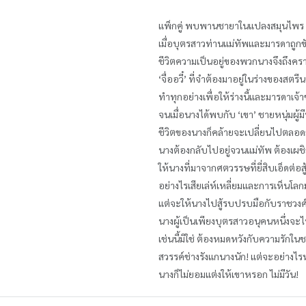
แพ็กคู่ พบพานชายาในแปลงสมุนไพร (
เมื่อบุตรสาวท่านแม่ทัพและมารดาถูกข
ชีวิตความเป็นอยู่ของพวกนางจึงถึงครา
‘จื่ออวี๋’ ที่จำต้องมาอยู่ในร่างของสตรีนา
ทำทุกอย่างเพื่อให้ร่างนี้และมารดาเจ้าข
จนเมื่อนางได้พบกับ ‘เขา’ ชายหนุ่มผู้
ชีวิตของนางก็คล้ายจะเปลี่ยนไปตลอดก
นางต้องกลับไปอยู่จวนแม่ทัพ ต้องเผช
ให้นางที่มาจากศตวรรษที่ยี่สิบเอ็ดต่อส
อย่างไรเสียเล่ห์เหลี่ยมและการเห็นโลก
แต่จะให้นางไปสู้รบปรบมือกับราชวงศ์เ
นางผู้เป็นเพียงบุตรสาวอนุคนหนึ่งจะ
เช่นนี้มิใช่ ต้องหมดหวังกับความรักใน
สวรรค์ช่างรังแกนางนัก! แต่จะอย่างไ
นางก็ไม่ยอมแต่งให้เขาหรอก ไม่มีวัน!