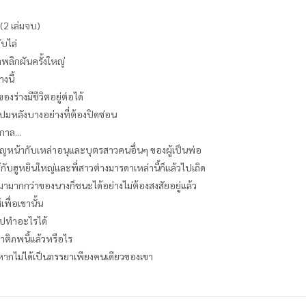
2 เล่มจบ)
ับไล่
พลิกผันครั้งใหญ่
งนี้
องร่างมีชีวิตอยู่ต่อได้
มีปมหลังบางอย่างที่ต้องปิดซ่อน
าล...
ิญหน้ากับเหล่าอนุและบุตรสาวคนอื่นๆ ของผู้เป็นพ่อ
ู้กับฮูหยินใหญ่และพี่สาวต่างมารดาเหล่านี้ก็แล้วไปเถิด
มามากกว่าของนางก็ชนะได้อย่างไม่ต้องสงสัยอยู่แล้ว
พื่อเขานั้น
ไปทำอะไรได้
ชาติภพนี้แล้วหรือไร
รหากไม่ได้เป็นภรรยาเพียงคนเดียวของเขา