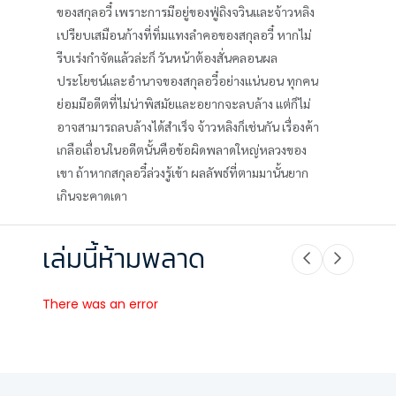
ของสกุลอวี๋ เพราะการมีอยู่ของฟู่ถิงจวินและจ้าวหลิง
เปรียบเสมือนก้างที่ทิ่มแทงลำคอของสกุลอวี๋ หากไม่
รีบเร่งกำจัดแล้วล่ะก็ วันหน้าต้องสั่นคลอนผล
ประโยชน์และอำนาจของสกุลอวี๋อย่างแน่นอน ทุกคน
ย่อมมีอดีตที่ไม่น่าพิสมัยและอยากจะลบล้าง แต่ก็ไม่
อาจสามารถลบล้างได้สำเร็จ จ้าวหลิงก็เช่นกัน เรื่องค้า
เกลือเถื่อนในอดีตนั้นคือข้อผิดพลาดใหญ่หลวงของ
เขา ถ้าหากสกุลอวี๋ล่วงรู้เข้า ผลลัพธ์ที่ตามมานั้นยาก
เกินจะคาดเดา
เล่มนี้ห้ามพลาด
There was an error