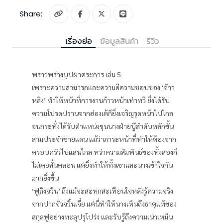
Share:
เรื่องย่อ
ข้อมูลสินค้า
รีวิว
พราวพร่างบุปผาตระการ เล่ม 5
เพราะความสามารถและความดีความชอบของ ‘จ้าว
หลิง’ ทำให้หน้าที่การงานก้าวหน้าเท่าทวี ยิ่งได้รับ
ความโปรดปรานจากฮ่องเต้ก็ยิ่งเจริญรุดหน้าไปไกล
จนกระทั่งได้รับตำแหน่งขุนนางฝ่ายบู๊ลำดับหลักขั้น
สามประจำชายแดน แม้ว่าภาระหน้าที่ทำให้ต้องจาก
ครอบครัวไปแสนไกล ทว่าความสัมพันธ์ของทั้งสองก็
ไม่เคยสั่นคลอน แต่ยิ่งทำให้ทั้งเขาและนางเข้าใจกัน
มากยิ่งขึ้น
‘ฟู่ถิงจวิน’ ถึงแม้จะสะทกสะเทือนใจหลังรู้ความจริง
จากปากจั่วจวิ้นเจี๋ย แต่นี่ทำให้นางเห็นถึงธาตุแท้ของ
สกุลฟู่อย่างทะลุปรุโปร่ง และรับรู้ถึงความเน่าเหม็น