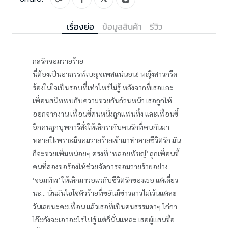
เรื่องย่อ
ข้อมูลสินค้า
รีวิว
กลรักจอมวายร้าย
นี่ต้องเป็นอาถรรพ์เบญจเพสแน่นอน! หญิงสาวกรีด
ร้องในใจเป็นรอบที่เท่าไหร่ไม่รู้ หลังจากที่เธอและ
เพื่อนสนิทพบกับความซวยกันถ้วนหน้า เธอถูกให้
ออกจากงาน เพื่อนซี้คนหนึ่งถูกแฟนทิ้ง และเพื่อนซี้
อีกคนถูกบุพการีสั่งให้เลิกรากับคนรักที่คบกันมา
หลายปีเพราะมีจอมวายร้ายเข้ามาทำลายชีวิตรัก มัน
ก็จะซวยเพิ่มหน่อยๆ ตรงที่ ‘พลอยพัชญ์’ ถูกเพื่อนซี้
คนที่สองขอร้องให้ช่วยจัดการจอมวายร้ายอย่าง
‘จอมทัพ’ ให้เลิกมาวอแวกับชีวิตรักของเธอ แต่เดี๋ยว
นะ... นั่นมันไฮโซตัวร้ายที่ขยันมีข่าวฉาวไม่เว้นแต่ละ
วันเลยนะคะเพื่อน แล้วเธอที่เป็นคนธรรมดาๆ ไก่กา
โก๊ะกังจะเอาอะไรไปสู้ แต่ก็นั่นแหละ เธอผู้แสนซื่อ