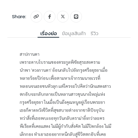
Share:
เรื่องย่อ
ข้อมูลสินค้า
รีวิว
สาปกานดา
เพราะดาบโบราณของตระกูลพิชัยสุระสงคราม
นำพา 'ดวงกานดา' ย้อนกลับไปยังกรุงศรีอยุธยาเมื่อ
หลายร้อยปีก่อน เพื่อตามหาเจ้ากรรมนายเวรที่
หลอนจนเธอขนหัวลุก แต่ใครจะไปคิดว่านักแสดงสาว
ตกอับจะกลับกลายเป็นหลานสาวขุนนางใหญ่แห่ง
กรุงศรีอยุธยา ในเมื่อเป็นถึงคุณหนูอยู่เรือนพระยา
เธอก็คาดหวังชีวิตที่สุขสบายต่างจากชาติปัจจุบัน
ทว่าสิ่งที่เธอพบเจอทุกวันกลับดราม่ายิ่งกว่าละคร
พีเรียดที่เคยแสดง ไม่มีผู้กำกับสั่งคัต ไม่มีปิดกล้อง ไม่มี
เลิกกอง ทำเอาเธออยากหนีกลับสู่ชีวิตตกอับที่เคย