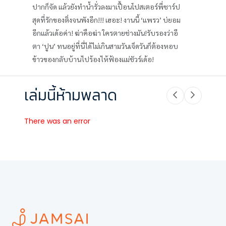
ปากก็จัด แล้วยังทำน้ำรั่วลงมาเปื้อนโปสเตอร์พี่ชาร์ป
สุดที่รักของติ่งจนพังอีก!!! เฮอะ! งานนี้ ‘แพรว’ บ่ยอม
อีกแล้วเด้อค่า! ฆ่าคือฆ่า ใครตายช่างมัน!รับรองว่าอี
ตา ‘ปูน’ ทนอยู่ที่นี่ได้ไม่เกินสามวันเจ็ดวันก็ต้องหอบ
ข้าวของกลับบ้านไปร้องไห้ฟ้องแม่ชัวร์เด้อ!
เล่มนี้ห้ามพลาด
There was an error