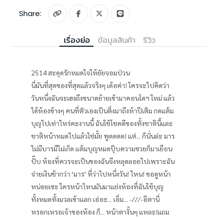
Share:
เรื่องย่อ
ข้อมูลสินค้า
รีวิว
2514 สะดุดรักหมดใจให้ยัยจอมป่วน
นี่มันที่สุดของที่สุดแล้วจริงๆ เด้อค่า! ใครจะไปคิดว่า
วันหนึ่งฉันจะเฮงถึงขนาดย้ายเข้ามาคอนโดฯ ใหม่ แล้ว
ได้ห้องข้างๆ คนที่ตัวเองเป็นติ่งมาถึงห้าปีเต็ม กดแต้ม
บุญไปเท่าไหร่คะงานนี้ ฉันใช้โชคดีของทั้งชาตินี้และ
ชาติหน้าหมดไปแล้วใช่มั้ย พูดดดด! แต่... ก็นั่นล่ะ มาร
ไม่มีบารมีไม่เกิด แต้มบุญหมดปุ๊บความซวยก็มาเยือน
ปั๊บ ห้องที่ควรจะเป็นของฉันจึงหลุดลอยไปเพราะฉัน
จ่ายเงินช้ากว่า ‘มาร’ ที่ว่าไปหนึ่งวัน! ไหน! ขอดูหน้า
หน่อยเซะ ใครหน้าไหนมันมาแย่งห้องที่ฉันใช้บุญ
ทั้งหมดทั้งมวลเข้าแลก เอ่อะ... เอิ่ม... -///-อีตานี่
หรอกเหรอเจ้าของห้อง ก็... หน้าตางั้นๆ แหละ!แถม