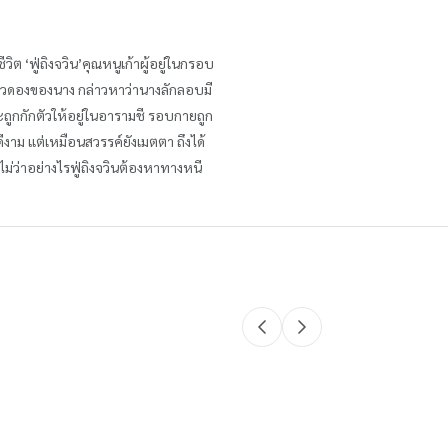
วิต ‘ฟู่ถิงจวิน’คุณหนูเก้าผู้อยู่ในกรอบ
ี่ยวดองของนาง กล่าวหาว่านางลักลอบมี
ละถูกกักตัวให้อยู่ในอารามชี รอบกายถูก
ีงาม แต่เหมือนสวรรค์ยังเมตตา ถึงได้
่ว่าอย่างไรฟู่ถิงจวินต้องหาทางหนี