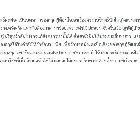
ุทธิ์ผุดผ่อง เป็นบุตรสาวของสกุลฟู่ต้องถือเอาเรื่องความบริสุทธิ์นั้นใหญ่หลวงเท่าชี
เคร่งครัด แต่กลับต้องมาด่างพร้อยเพราะคำโป้ปดของ ‘จั่วจวิ้นเจี๋ย’ญาติผู้เก
็นผู้บริสุทธิ์กลับไม่อาจแก้ข้อกล่าวหานั้นได้ ซ้ำเขายังบีบให้นางหมดสิ้นหนทาง แ
งสกุลได้รับคำสั่งให้กำจัดนาง เพียงเพื่อรักษาหน้าและชื่อเสียงของสกุลฟู่ที่แสนด
คนของสกุล แต่ ‘ข้อแลกเปลี่ยนแสนประหลาด’ของเขา ทำให้นางกระอักกระอ่วนใจ ไม
วามบริสุทธิ์เพื่อล้างมลทินให้ได้ และจะไม่ยอมรอรับความตายที่อารามชีเด็ดขาด!