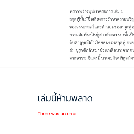
พราวพร่างบุปผาตระการ เล่ม 1
สกุลฟู่นั้นมีชื่อเสียงการรักษาความบริส
ของจรรยาสตรีและคำสอนของสกุลฟู่อย่าง
ความสัมพันธ์ฉันชู้สาวกับเขา นางซึ่งเป
จับตาดูทุกฝีก้าวโดยคนของสกุลฟู่ คนขอ
ส่ง ‘บุรุษลึกลับ’มาช่วยเหลือนางจาก
จากอารามชีแห่งนี้ นางจะต้องพิสูจน์ค
เล่มนี้ห้ามพลาด
There was an error