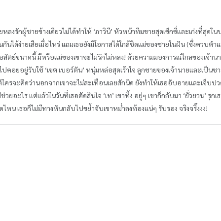
หลงรักผู้ชายข้างเดียวไม่ได้ทำให้ ‘ภาวินี’ หัวหน้าทีมขายสุดเซ็กซี่และเก่งที่สุดใ
กันได้ง่ายเสียเมื่อไหร่ แถมเธอยังมีโอกาสได้ใกล้ชิดแม่ของชายในฝัน (ซึ่งควบตำ
ซื่อสัตย์ขนาดนี้ มีหรือแม่ของเขาจะไม่รักไม่หลง! ด้วยความมองการณ์ไกลของเจ้านา
ให้ไปคอยอยู่รับใช้ ‘เขต เบอร์ตัน’ หนุ่มหล่อสุดเร้าใจ ลูกชายของเจ้านายและเป็
ต่ใครจะคิดว่านอกจากเขาจะไม่สะเทือนเลยสักนิด ยังทำให้เธออับอายและเจ็บปวดรว
่ช่วยอะไร แต่แล้วในวันที่เธอตัดสินใจ ‘เท’ เขาทิ้ง อยู่ๆ เขาก็กลับมา ‘ยั่วยวน’ ร
ดไหน เธอก็ไม่มีทางหันกลับไปขย้ำจับเขาหม่ำลงท้องแน่ๆ รับรอง จริงจริ๊งงง!