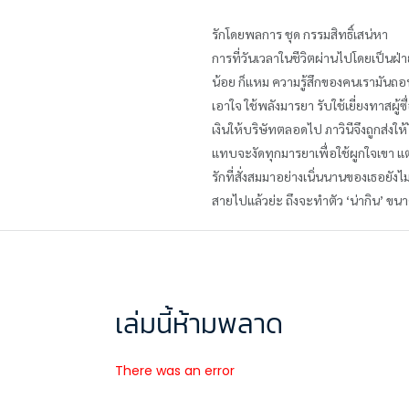
รักโดยพลการ ชุด กรรมสิทธิ์เสน่หา
การที่วันเวลาในชีวิตผ่านไปโดยเป็นฝ่าย
น้อย ก็แหม ความรู้สึกของคนเรามันถอน
เอาใจ ใช้พลังมารยา รับใช้เยี่ยงทาสผู้
เงินให้บริษัทตลอดไป ภาวินีจึงถูกส่ง
แทบจะงัดทุกมารยาเพื่อใช้ผูกใจเขา แ
รักที่สั่งสมมาอย่างเนิ่นนานของเธอยังไม
สายไปแล้วย่ะ ถึงจะทำตัว ‘น่ากิน’ ขนา
เล่มนี้ห้ามพลาด
There was an error