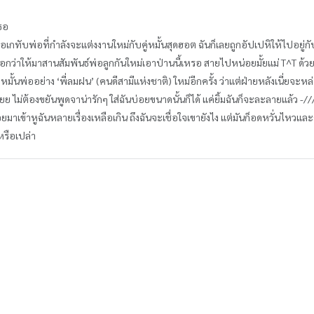
เธอ
อเกทับพ่อที่กำลังจะแต่งงานใหม่กับคู่หมั้นสุดฮอต ฉันก็เลยถูกอัปเปหิให้ไปอยู่ก
บอกว่าให้มาสานสัมพันธ์พ่อลูกกันใหม่เอาป่านนี้เหรอ สายไปหน่อยมั้ยแม่ T^T ด้วย
คู่หมั้นพ่ออย่าง ‘พี่ลมฝน’ (คนดีสามีแห่งชาติ) ใหม่อีกครั้ง ว่าแต่ฝ่ายหลังเนี
ยย ไม่ต้องขยันพูดจาน่ารักๆ ใส่ฉันบ่อยขนาดนั้นก็ได้ แค่ยิ้มฉันก็จะละลายแล้ว -/
ยมาเข้าหูฉันหลายเรื่องเหลือเกิน ถึงฉันจะเชื่อใจเขายังไง แต่มันก็อดหวั่นไหวและ
อหรือเปล่า