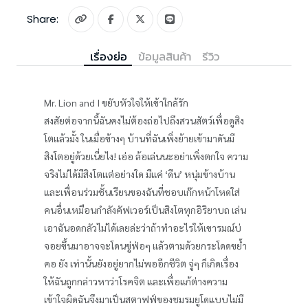
Share:
เรื่องย่อ
ข้อมูลสินค้า
รีวิว
Mr. Lion and I ขยับหัวใจให้เข้าใกล้รัก
สงสัยต่อจากนี้ฉันคงไม่ต้องถ่อไปถึงสวนสัตว์เพื่อดูสิง
โตแล้วมั้ง ในเมื่อข้างๆ บ้านที่ฉันเพิ่งย้ายเข้ามาดันมี
สิงโตอยู่ด้วยเนี่ยไง! เอ่อ ล้อเล่นนะอย่าเพิ่งตกใจ ความ
จริงไม่ได้มีสิงโตแต่อย่างใด มีแค่ ‘ดีน’ หนุ่มข้างบ้าน
และเพื่อนร่วมชั้นเรียนของฉันที่ชอบเก๊กหน้าโหดใส่
คนอื่นเหมือนกำลังคัฟเวอร์เป็นสิงโตทุกอิริยาบถ เล่น
เอาฉันอดกลัวไม่ได้เลยล่ะว่าถ้าทำอะไรให้เขารมณ์บ่
จอยขึ้นมาอาจจะโดนขู่ฟ่อๆ แล้วตามด้วยกระโดดขย้ำ
คอ ยัง เท่านั้นยังอยู่ยากไม่พออีกชีวิต จู่ๆ ก็เกิดเรื่อง
ให้ฉันถูกกล่าวหาว่าโรคจิต และเพื่อแก้ต่างความ
เข้าใจผิดฉันจึงมาเป็นสตาฟฟ์ของชมรมยูโดแบบไม่มี