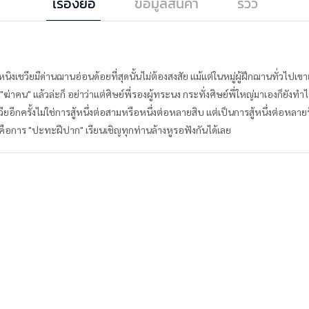
เรื่องย่อ
ข้อมูลสินค้า
รีวิว
เชวียมีด่านฌานอ่อนด้อยที่สุดนั้นไม่ต้องสงสัย แม้แต่ในหมู่ผู้ฝึกฌานทั่วไปเขาย
าคน" แล้วล่ะก็ อย่าว่าแต่ศิษย์พี่รองผู้ทระนง กระทั่งศิษย์พี่ใหญ่มาเองก็ยังทำไ
อีกครั้งไม่ใช่การสู้หนึ่งต่อสามหรือหนึ่งต่อหลายสิบ แต่เป็นการสู้หนึ่งต่อหลายร้
นั่นคือการ "ปะทะฝีปาก" เรียนเชิญทุกท่านล้างหูรอฟังกันได้เลย