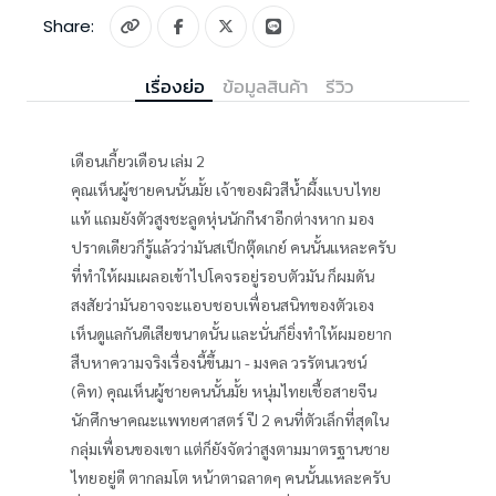
Share:
เรื่องย่อ
ข้อมูลสินค้า
รีวิว
เดือนเกี้ยวเดือน เล่ม 2
คุณเห็นผู้ชายคนนั้นมั้ย เจ้าของผิวสีน้ำผึ้งแบบไทย
แท้ แถมยังตัวสูงชะลูดหุ่นนักกีฬาอีกต่างหาก มอง
ปราดเดียวก็รู้แล้วว่ามันสเป็กตุ๊ดเกย์ คนนั้นแหละครับ
ที่ทำให้ผมเผลอเข้าไปโคจรอยู่รอบตัวมัน ก็ผมดัน
สงสัยว่ามันอาจจะแอบชอบเพื่อนสนิทของตัวเอง
เห็นดูแลกันดีเสียขนาดนั้น และนั่นก็ยิ่งทำให้ผมอยาก
สืบหาความจริงเรื่องนี้ขึ้นมา - มงคล วรรัตนเวชน์
(คิท) คุณเห็นผู้ชายคนนั้นมั้ย หนุ่มไทยเชื้อสายจีน
นักศึกษาคณะแพทยศาสตร์ ปี 2 คนที่ตัวเล็กที่สุดใน
กลุ่มเพื่อนของเขา แต่ก็ยังจัดว่าสูงตามมาตรฐานชาย
ไทยอยู่ดี ตากลมโต หน้าตาฉลาดๆ คนนั้นแหละครับ