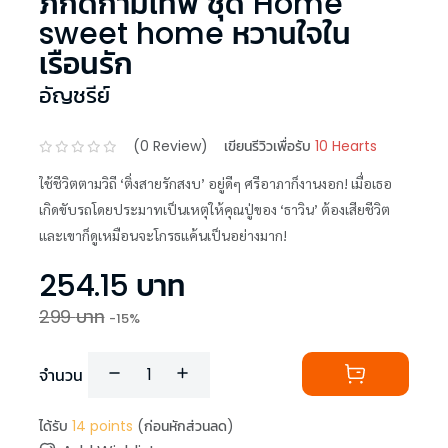
ภักดิ์กามเทพ ชุด Home
sweet home หวานใจใน
เรือนรัก
อัญชรีย์
(
0
Review)
เขียนรีวิวเพื่อรับ
10 Hearts
ใช้ชีวิตตามวิถี ‘ติ่งสายรักสงบ’ อยู่ดีๆ ศรีอาภาก็งานงอก! เมื่อเธอ
เกิดขับรถโดยประมาทเป็นเหตุให้คุณปู่ของ ‘ธาวิน’ ต้องเสียชีวิต
และเขาก็ดูเหมือนจะโกรธแค้นเป็นอย่างมาก!
254.15
บาท
299
บาท
-
15
%
จำนวน
ได้รับ
14
points
(ก่อนหักส่วนลด)