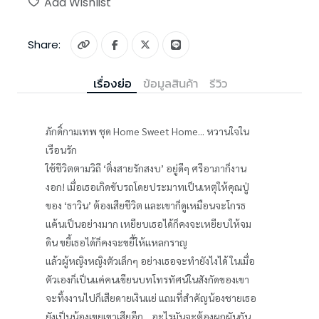
Add Wishlist
Share:
เรื่องย่อ
ข้อมูลสินค้า
รีวิว
ภักดิ์กามเทพ ชุด Home Sweet Home... หวานใจใน
เรือนรัก
ใช้ชีวิตตามวิถี ‘ติ่งสายรักสงบ’ อยู่ดีๆ ศรีอาภาก็งาน
งอก! เมื่อเธอเกิดขับรถโดยประมาทเป็นเหตุให้คุณปู่
ของ ‘ธาวิน’ ต้องเสียชีวิต และเขาก็ดูเหมือนจะโกรธ
แค้นเป็นอย่างมาก เหยียบเธอได้ก็คงจะเหยียบให้จม
ดิน ขยี้เธอได้ก็คงจะขยี้ให้แหลกราญ
แล้วผู้หญิงหญิงตัวเล็กๆ อย่างเธอจะทำยังไงได้ ในเมื่อ
ตัวเองก็เป็นแค่คนเขียนบทโทรทัศน์ในสังกัดของเขา
จะทิ้งงานไปก็เสียดายเงินแย่ แถมที่สำคัญน้องชายเธอ
ยังเป็นน้องเขยเขาเสียอีก... อะไรมันจะต้องผูกผันกัน