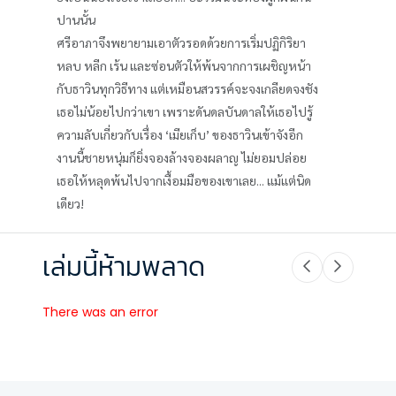
ปานนั้น
ศรีอาภาจึงพยายามเอาตัวรอดด้วยการเริ่มปฏิกิริยา
หลบ หลีก เร้น และซ่อนตัวให้พ้นจากการเผชิญหน้า
กับธาวินทุกวิธีทาง แต่เหมือนสวรรค์จะจงเกลียดจงชัง
เธอไม่น้อยไปกว่าเขา เพราะดันดลบันดาลให้เธอไปรู้
ความลับเกี่ยวกับเรื่อง ‘เมียเก็บ’ ของธาวินเข้าจังอีก
งานนี้ชายหนุ่มก็ยิ่งจองล้างจองผลาญ ไม่ยอมปล่อย
เธอให้หลุดพ้นไปจากเงื้อมมือของเขาเลย... แม้แต่นิด
เดียว!
เล่มนี้ห้ามพลาด
There was an error