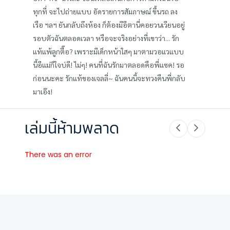
ทุกที่ จะไปถ่ายแบบ อัดรายการสัมภาษณ์ ขึ้นรถ ลง
เรือ ฯลฯ ยันกลับถึงห้อง ก็ต้องมีอีตานี่คอยวนเวียนอยู่
รอบตัวฉันตลอดเวลา หรือจะจริงอย่างที่เขาว่า... รัก
แท้แพ้ลูกตื๊อ? เพราะมีเด็กหน้าใสๆ มาตามวอแวแบบ
นี้อีแม่ก็ใจบ่ดี! ไม่ๆ! คนที่ฉันรักมาตลอดคือพี่แซค! รอ
ก่อนนะคะ รักแท้ของเจลลี่~ ฉันคนนี้จะทวงคืนพี่กลับ
มาเอ๊ง!
เล่มนี้ห้ามพลาด
There was an error