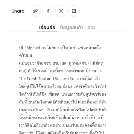
Share:
เรื่องย่อ
ข้อมูลสินค้า
รีวิว
Oh! My Fanboy ไม่อยากเป็น (แค่) แฟนคลับแล้ว
ครับผม
แน่นอนว่าด้วยความสวย! สด! ทุกหยดซ่า! (ไม่ใช่ละ
เธอ) ทำให้ ‘เจลลี่’ คนนี้สามารถคว้าแชมป์รายการ
The Fresh Thailand Season 3มาครองได้สำเร็จ
โฮะๆ! ก็ไม่ได้ยากอะไรเลยอ่ะนะ แค่พาตัวเองก้าวไป
อีกก้าวให้ใกล้ชิด ‘พี่แซค’ แฟนเก่าระดับซุป’ตาร์ของ
ฉันที่โดนเน็ตไอดอลนิสัยเสียแย่งไป และเพื่อจะให้ตัว
เองคู่ควรกับเขา ฉันเองก็ต้องมีอะไรปังๆ ไปแข่งกับยัย
นั่นเหมือนกัน แต่ก็นะ ชื่อเสียงก็นำพาอะไรที่บางที
เราก็คิดไม่ถึงมาด้วย อย่างเช่นแฟนบอยจอมตื๊ออย่าง
อีตา ‘กัซ’ นี่ไงล่ะ ขยันเหลือเกินกับการตามติ่งฉันไป