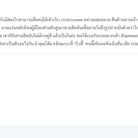
นบินใส่ลงไปสามารถดึงคนให้เข้าเว็บ clicknowww อย่างถล่มทลาย สินค้าหลายเจ
’ นายแว่นหลังห้องผู้มีโลกส่วนตัวสูงมาตามติดฉันเพื่อถามไถ่ถึงรูปถ่ายนั่นด้วยว่าไ
 เขาก็ยังตามติดฉันไม่เลิกอยู่ดี แล้วเป็นไงล่ะ พอได้เจอกันบ่อยมากเข้า ฉันเ
ต่เขาเป็นตัวอะไรกัน ถ้าคุณได้มาเห็นแบบที่ ‘บิวตี้’ คนนี้เห็นจะต้องใจสั่น เอ๊ย