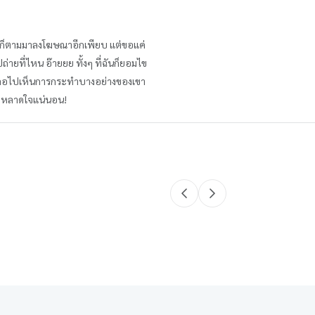
้าก็ตามมาลงโฆษณาอีกเพียบ แต่ขอแค่
ปถ่ายที่ไหน อ๊ายยย ทั้งๆ ที่ฉันก็ยอมไข
ลยเผลอไปเห็นการกระทำบางอย่างของเขา
 ประหลาดใจแน่นอน!