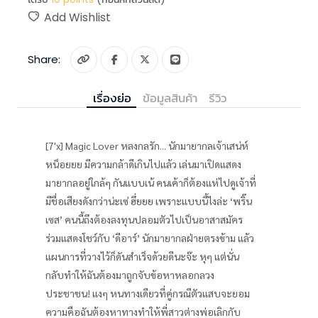
Add Wishlist
Share:
เรื่องย่อ
ข้อมูลสินค้า
รีวิว
[7'x] Magic Lover หลงกลรัก... นักมายากลเจ้าเสน่ห์
หน็อยยย มีความกล้าดีเกินไปแล้ว เล่นมาเปิดแสดง
มายากลอยู่ใกล้ๆ กันแบบเน้ คนเค้าก็ต้องแห่ไปดูเจ้าที่
มีชื่อเสียงดังกว่าน่ะเซ่ ฮึ่ยยย เพราะแบบนี้ไงล่ะ ‘พริ๊น
เซส’ คนนี้ถึงต้องลงทุนปลอมตัวไปเป็นอาสาสมัคร
ร่วมแสดงโชว์กับ ‘ดีอาร์’ นักมายากลฝ่ายตรงข้าม แล้ว
แผนการที่วางไว้ก็ดันสำเร็จด้วยดีนะจ๊ะ หุๆ แต่นั่น
กลับทำให้ฉันต้องมาถูกจับข้อหาหลอกลวง
ประชาชน! แงๆ หนทางเดียวที่คู่กรณีตัวแสบจะยอม
ความคือฉันต้องหาทางทำให้พี่สาวต่างพ่อเลิกกับ