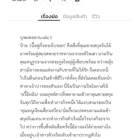
เรื่องย่อ
ข้อมูลสินค้า
รีวิว
บุพเพอลวน เล่ม 3
ป้าย ‘เนื้อคู่กิ่งทองใบหยก’ คือสิ่งที่คุณชายสกุลจินได้
มาพร้อมคู่สมรสพระราชทานจากองค์ไทเฮา นางเป็น
คุณหนูรูปงามจากตระกูลใหญ่ผู้เพียบพร้อม ทว่าหญิง
สาวมิอาจยอมแต่งงานกับชายที่ไม่ได้รัก จึงลอบหนี
ไปในคืนก่อนวันเข้าพิธีวิวาห์ทั้งๆ ที่ยังไม่เคยเห็นหน้า
ค่าตาเจ้าบ่าวของตัวเอง! นี่จึงเป็นการเปิดโอกาสให้
‘อวี้ฉีหลิน’ จอมยุทธ์สาวที่พยายามเข้าหาคุณชายสกุล
จินทุกวิถีทางเพื่อทำภารกิจหนึ่ง ได้แอบสวมรอยเป็น
‘คุณหนูเจียงเสี่ยวเซวียน’นั่งเกี้ยวแปดคนหามแต่งเข้า
สกุลจินแทน หากทำภารกิจสำเร็จเมื่อไรนางก็จะจาก
ไป ทว่าการขึ้นขี่หลังเสือครั้งนี้มิอาจลงได้ง่ายอย่างใจ
เมื่ออยู่ๆ เจ้าสาวตัวจริงกลับเข้ามาปรากฏตัวใน