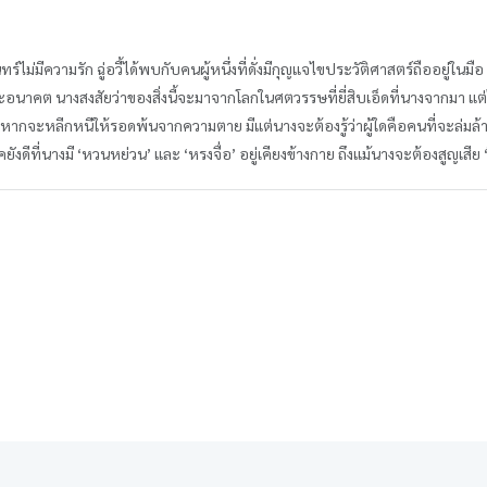
ม่มีความรัก ฉู่อวี้ได้พบกับคนผู้หนึ่งที่ดั่งมีกุญแจไขประวัติศาสตร์ถืออยู่ในมือ เขาผู
ตและอนาคต นางสงสัยว่าของสิ่งนี้จะมาจากโลกในศตวรรษที่ยี่สิบเอ็ดที่นางจากมา แต
งที่หากจะหลีกหนีให้รอดพ้นจากความตาย มีแต่นางจะต้องรู้ว่าผู้ใดคือคนที่จะล่มล้างร
ยังดีที่นางมี ‘หวนหย่วน’ และ ‘หรงจื่อ’ อยู่เคียงข้างกาย ถึงแม้นางจะต้องสูญเสีย