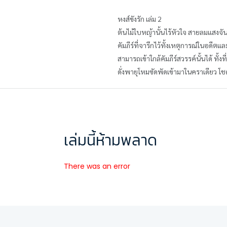
หงส์ขังรัก เล่ม 2
ต้นไม้ใบหญ้านั้นไร้หัวใจ สายลมแสงจันทร์ไ
คัมภีร์ที่จารึกไว้ทั้งเหตุการณ์ในอดี
สามารถเข้าใกล้คัมภีร์สวรรค์นั้นได้ ทั้
ดั่งพายุโหมซัดพัดเข้ามาในคราเดียว โชค
เล่มนี้ห้ามพลาด
There was an error