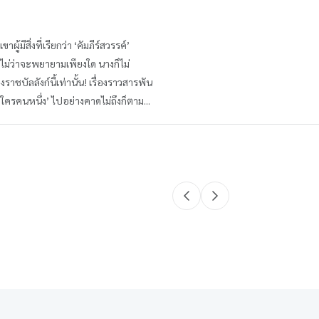
้มีสิ่งที่เรียกว่า ‘คัมภีร์สวรรค์’
่ไม่ว่าจะพยายามเพียงใด นางก็ไม่
าชบัลลังก์นี้เท่านั้น! เรื่องราวสารพัน
 ‘ใครคนหนึ่ง’ ไปอย่างคาดไม่ถึงก็ตาม...