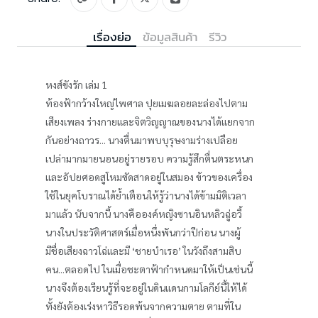
เรื่องย่อ
ข้อมูลสินค้า
รีวิว
หงส์ขังรัก เล่ม 1
ท้องฟ้ากว้างใหญ่ไพศาล ปุยเมฆลอยละล่องไปตาม
เสียงเพลง ร่างกายและจิตวิญญาณของนางได้แยกจาก
กันอย่างถาวร... นางตื่นมาพบบุรุษงามร่างเปลือย
เปล่ามากมายนอนอยู่รายรอบ ความรู้สึกตื่นตระหนก
และอัปยศอดสูโหมซัดสาดอยู่ในสมอง ข้าวของเครื่อง
ใช้ในยุคโบราณได้ย้ำเตือนให้รู้ว่านางได้ข้ามมิติเวลา
มาแล้ว นับจากนี้ นางคือองค์หญิงซานอินหลิวฉู่อวี้
นางในประวัติศาสตร์เมื่อหนึ่งพันกว่าปีก่อน นางผู้
มีชื่อเสียงฉาวโฉ่และมี ‘ชายบำเรอ’ ในวังถึงสามสิบ
คน...ตลอดไป ในเมื่อชะตาฟ้ากำหนดมาให้เป็นเช่นนี้
นางจึงต้องเรียนรู้ที่จะอยู่ในดินแดนกามโลกีย์นี้ให้ได้
ทั้งยังต้องเร่งหาวิธีรอดพ้นจากความตาย ตามที่ใน