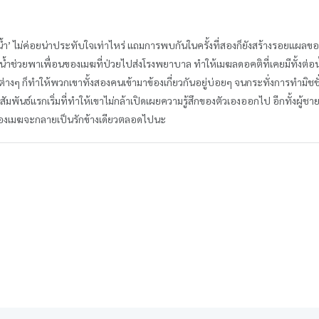
‘น้ำ’ ไม่ค่อยน่าประทับใจเท่าไหร่ แถมการพบกันในครั้งที่สองก็ยังสร้างรอยแผลข
เมื่อน้ำช่วยพาเพื่อนของเมฆที่ป่วยไปส่งโรงพยาบาล ทำให้เมฆลดอคติที่เคยมีทั้งต่
างๆ ก็ทำให้พวกเขาทั้งสองคนเข้ามาข้องเกี่ยวกันอยู่บ่อยๆ จนกระทั่งการทำมิชชั่นค
สัมพันธ์แรกเริ่มที่ทำให้เขาไม่กล้าเปิดเผยความรู้สึกของตัวเองออกไป อีกทั้งผู้ชา
กของเมฆจะกลายเป็นรักข้างเดียวตลอดไปนะ