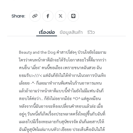
Share:
เรื่องย่อ
ข้อมูลสินค้า
รีวิว
Beauty and the Dog คำสาปโฮ่งๆ ป่วนใจยัยโฉมงาม
ใครว่าคนหน้าตาดีมักจะได้รับโอกาสอะไรดี๊ดีมากกว่า
คนอื่น ‘เมี่ยง’ คนนี้ขอเถียง เพราะขนาดฉันสวย ฉัน
ยอมรับ>///< แต่ฉันก็ยังไม่ได้ทำงานในวงการบันเทิง
เล้ยยย -*- ก็เลยมาทำงานพิเศษในร้านอาหารแทน
แล้วถ้าถามว่าหน้าตาดีแบบนี้ทำไมยังไม่มีแฟน ฉันก็
ตอบได้ค่ะว่า... ก็ยังไม่อยากมีอ่ะ ^O^ แต่ดูเหมือน
หลังจากนี้ฉันอาจจะต้องเปลี่ยนคำตอบแล้วล่ะ เมื่อ
อยู่ๆ วันหนึ่งก็เกิดเรื่องประหลาดครั้งใหญ่ขึ้นกับฉันที่
เผลอไปมีเรื่องทะเลาะกับสุนัขจรจัด มันก็เลยสาปให้
ฉันมีหูสุนัขโผล่มาบนหัว! เอ๊ยยย ประเด็นคือฉันไม่ได้