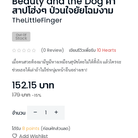
Beauty and the Dog คำ
สาปโฮ่งๆ ป่วนใจยัยโฉมงาม
TheLittleFinger
(
0
Review)
เขียนรีวิวเพื่อรับ
10 Hearts
เมื่อคนสวยต้องมามีหูมีหางเหมือนสุนัขโดยไม่ได้ตั้งใจ แล้วใครจะ
ช่วยเธอได้เล่าถ้าไม่ใช่หนุ่มหน้าอึนอย่างเขา!
152.15
บาท
179
บาท
-
15
%
จำนวน
ได้รับ
8
points
(ก่อนหักส่วนลด)
Add Wishlist