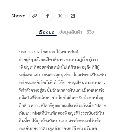
Share:
เรื่องย่อ
ข้อมูลสินค้า
รีวิว
บุหงา ณ ราตรี ชุด ดอกไม้ลายพยัคฆ์
ถ้าอยู่ดีๆ แล้วจะมีใครต้องซวยแบบไม่รู้เรื่องรู้ราว
"พิชญะ" ก็ขอยกตำแหน่งนั้นให้ตัวเอง อยู่ดีๆ ก็มีผู้
หญิงสวยแต่ประหลาดสุดๆ เข้ามาโมเมว่าเขาเป็นแฟน
หล่อนและยังรักกันดี ทำให้ชายหนุ่มโดนนางแบบสาว
ที่กำลังควงอยู่สะบั้นรักลงกลางผับ แถมเมื่อหล่อนก่อ
คดีเสร็จก็รีบแจ้นหายไปโดยไม่คิดจะรับผิดชอบใดๆ
อีกต่างหาก แต่โลกก็ดูจะกลมเสียเหลือเกินเมื่อ "ปลาย
เทียน" มาโผล่ที่บ้านพักของพิชญะที่ไร่ระเบียงรักใน
คืนที่เขาให้ลูกน้องนัดนางแบบสาวอีกคนมาให้ เสือ
เพลย์บอยจากตระกูลจิรภาคินทร์ถึงกับงงงัน แต่