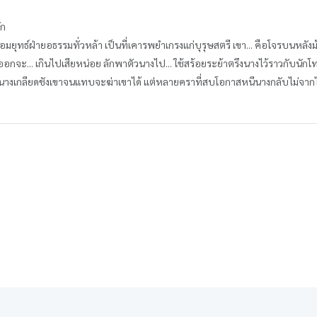
ัก
ุทธ์ฝ่ายอธรรมทั่วหล้า เป็นที่เคารพยำเกรงแก่บุรุษสตรี เขา... คือโจรบนหลังม
ั้นออกจะ... เกินไปเสียหน่อย ลักพาตัวนางไป... ใช้สร้อยระย้าตรึงนางไว้ราวกับนักโ
้าง นางเกลียดชังเขาจนแทบจะฆ่าเขาได้ แต่หลายคราที่สบโอกาสหนีนางกลับไม่จากไ
!