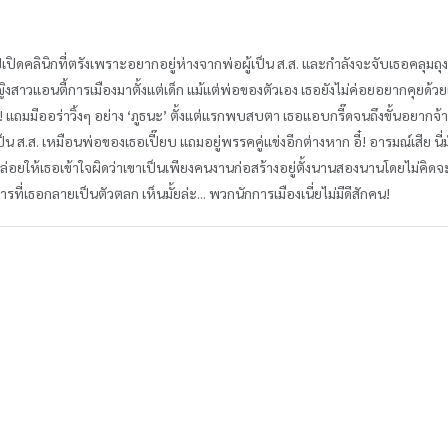
ิดคลินิกที่ตรังเพราะอยากอยู่ห่างจากพ่อผู้เป็น ส.ส. และกำลังจะจับเธอคลุมถุงช
วแอนตี้การเมืองมาตั้งแต่เด็ก แม้แต่พ่อของตัวเอง เธอยังไม่ค่อยอยากคุยด้วยเลยคิ
แน่น! แถมมีออร่าวิ้งๆ อย่าง ‘ภูธนะ’ ตั้งแต่แรกพบสบตา เธอแอบกรี๊ดจนถึงขั้นอย
ป็น ส.ส. เหมือนพ่อของเธอเปี๊ยบ แถมอยู่พรรคคู่แข่งอีกต่างหาก อี๋! อารมณ์เสีย นี่
นะปล่อยให้เธอเข้าใจผิดว่าเขาเป็นเพียงคนงานก่อสร้างอยู่ตั้งนานสองนานโดยไม่คิ
ที่เธอกลายเป็นตัวตลก เห็นมั้ยล่ะ... พวกนักการเมืองเนี่ยไม่มีดีสักคน!