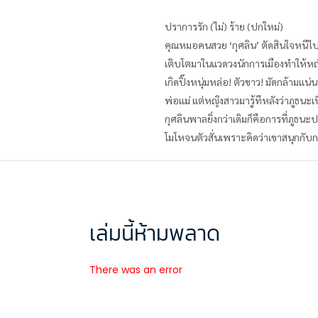
ปราการรัก (ไม่) ร้าย (ปกใหม่)
คุณหมอคนสวย ‘กุศลิน’ ตัดสินใจหนีไปเป
เติบโตมาในแวดวงนักการเมืองทำให้หญิงสา
เกิดปิ๊งหนุ่มหล่อ! ตัวขาว! มัดกล้าม
พ่อแม่ แต่หญิงสาวมารู้ทีหลังว่าภูธนะเ
กุศลินพาลยิ่งกว่าเดิมก็คือการที่ภูธ
โมโหจนตัวสั่นเพราะคิดว่าเขาสนุกกับการ
เล่มนี้ห้ามพลาด
There was an error