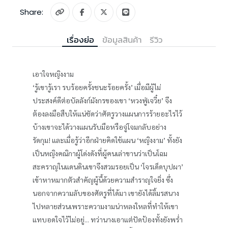
Share:
เรื่องย่อ
ข้อมูลสินค้า
รีวิว
เอาใจหญิงงาม
‘รู้เขารู้เรา รบร้อยครั้งชนะร้อยครั้ง’ เมื่อมีผู้ไม่
ประสงค์ดีต่อบัลลังก์มังกรของเขา ‘หวงฟู่เจวี๋ย’ จึง
ต้องลงมือสืบให้แน่ชัดว่าศัตรูวางแผนการร้ายอะไรไว้
บ้างเขาจะได้วางแผนรับมือหรือจู่โจมกลับอย่าง
รัดกุม! และเมื่อรู้ว่าอีกฝ่ายคิดใช้แผน ‘หญิงงาม’ ทั้งยัง
เป็นหญิงคณิกาผู้โด่งดังที่ผู้คนเล่าขานว่าเป็นโฉม
สะคราญในแดนดินเขาจึงสวมรอยเป็น ‘โจรเด็ดบุปผา’
เข้าหาหมากตัวสำคัญผู้นี้ด้วยความสำราญใจยิ่ง ซึ่ง
นอกจากความลับของศัตรูที่ได้มา เขายังได้ลิ้มรสนาง
ไปหลายส่วนเพราะความงามน่าหลงใหลที่ทำให้เขา
แทบอดใจไว้ไม่อยู่... ทว่านางเอาแต่ปัดป้องทั้งยังพร่ำ