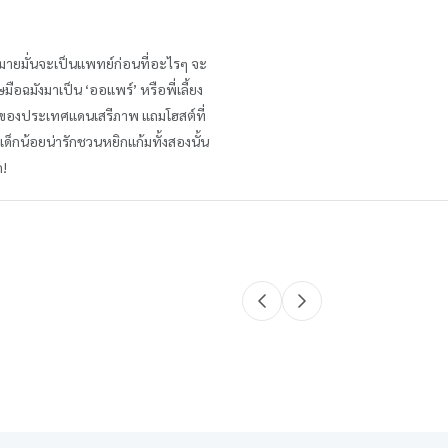
ี่หมายมั่นจะเป็นแพทย์ก่อนที่อะไรๆ จะ
ือฉมังมาเป็น ‘ออแพร์’ หรือพี่เลี้ยง
งตันของประเทศแดนเสรีภาพ แถมโฮสต์ที่
ลเด็กน้อยน่ารักชวนหยิกแก้มทั้งสองนั้น
ก!