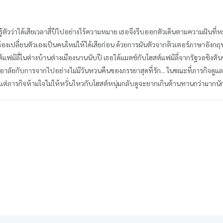
า’ รู้ตัวว่าได้เสียเวลาสี่ปีไปอย่างไร้ความหมาย เธอจึงรีบออกตัวเดินตามความฝันท
ต้องเปลี่ยนตัวเองเป็นคนใหม่ให้ได้เสียก่อน ด้วยการผันตัวจากติวเตอร์ภาษาอังกฤษม
สต์แฟมิลี่ในต่างบ้านต่างเมืองนานนับปี เธอได้แมตช์กับโฮสต์แฟมิลี่จากรัฐวอชิ
ังคงอาลัยกับการจากไปอย่างไม่มีวันหวนคืนของภรรยาสุดที่รัก... ในขณะที่ภารกิจดูแ
ต่ภารกิจห้ามใจไม่ให้หวั่นไหวกับโฮสต์หนุ่มกลับดูจะยากเกินต้านทานกว่ามากนั