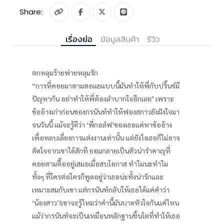
Share:
เรื่องย่อ
ข้อมูลสินค้า
รีวิว
ตกหลุมร้ายพ่ายหลุมรัก
“การที่คอยมาตามตอแยแบบนี้มันทำให้พี่กับปริ๊นซ์มี
ปัญหากัน อย่าทำให้พี่ต้องลำบากใจอีกเลย" เพราะ
ข้ออ้างเก่าก่อนของกรนันท์ทำให้ฟองสกาวยังฝังใจมา
จนวันนี้ แม้จะรู้ดีว่า ‘พี่กอล์ฟ’ของเธอแค่หาข้ออ้าง
เพื่อหลบเลี่ยงการแต่งงานเท่านั้น แต่ยังไงเธอก็ไม่อาจ
ตัดใจจากเขาได้สักที ยอมกลายเป็นตัวน่ารำคาญที่
คอยตามตื๊ออยู่เสมอเมื่อสบโอกาส ทำไมนะทำไม
ทั้งๆ ที่ใครต่อใครก็พูดอยู่ว่าเธอน่ะทั้งน่ารักและ
เหมาะสมกับเขา แต่กรนันท์กลับให้เธอได้แค่คำว่า
‘น้องสาว’!เขาจะรู้ไหมว่าคำนี้มันบาดหัวใจกันแค่ไหน
แม้ว่ากรนันท์จะเป็นเหมือนหลักฐานชิ้นโตที่ทำให้เธอ