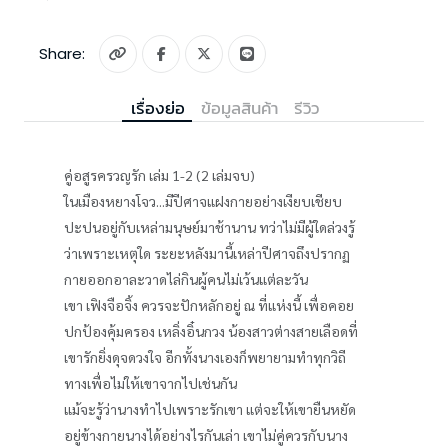
Share:
เรื่องย่อ
ข้อมูลสินค้า
รีวิว
คู่อสูรครวญรัก เล่ม 1-2 (2 เล่มจบ)
ในเมืองหยางโจว...มีปีศาจแฝงกายอย่างเงียบเชียบ
ปะปนอยู่กับเหล่ามนุษย์มาช้านาน ทว่าไม่มีผู้ใดล่วงรู้
ว่าเพราะเหตุใด ระยะหลังมานี้เหล่าปีศาจถึงปรากฏ
กายออกอาละวาดไล่กินผู้คนไม่เว้นแต่ละวัน
เขา เฟิงจือจิ้ง ควรจะปักหลักอยู่ ณ ที่แห่งนี้ เพื่อคอย
ปกป้องคุ้มครอง เหลิ่งอิ๋นกวง น้องสาวต่างสายเลือดที่
เขารักยิ่งดุจดวงใจ อีกทั้งนางเองก็พยายามทำทุกวิถี
ทางเพื่อไม่ให้เขาจากไปเช่นกัน
แม้จะรู้ว่านางทำไปเพราะรักเขา แต่จะให้เขายืนหยัด
อยู่ข้างกายนางได้อย่างไรกันเล่า เขาไม่คู่ควรกับนาง