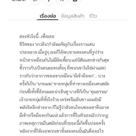
เรื่องย่อ
ข้อมูลสินค้า
รีวิว
สองหัวใจนี้...เพื่อเธอ
ชีวิตของ ‘เกวลิน’กำลังเผชิญกับเรื่องราวแสน
ประหลาด เมื่อจู่ๆ เธอก็ได้พบชายสองคนที่รูปร่าง
หน้าตาเหมือนกันไม่มีผิดเพี้ยน แต่นิสัยแตกต่างกันสุด
ขั้วราวกับเป็นคนละคนทั้งๆ ที่พวกเขาไม่ใช่ฝาแฝด!
ราวกับว่าอาการของเขาเหมือน ‘ผีเข้าผีออก’... บาง
ครั้งก็เป็น ‘นายเมฆ’ ชายหนุ่มที่ท่าทางเหมือนคนสมัย
ก่อนซึ่งทั้งขี้อ้อนและน่าเอ็นดู บางทีก็เป็น ‘คุณธรรณ’
เจ้านายหนุ่มที่ทั้งใจร้าย เคร่งขรึมเย็นชา แถมยังมี
พลังจิตอีกต่างหาก ก็ไม่รู้ว่าตัวตนไหนของเขาคือภาค
ผีเข้าหรือผีออกกันแน่! แล้วการที่ในหัวเธอมักปรากฏ
ภาพเหตุการณ์ในสมัยก่อนที่ระยะนี้เกิดขึ้นบ่อยครั้ง
หลังจากที่ได้เจอพวกเขาทั้งสองคนนั้นมันคืออะไร