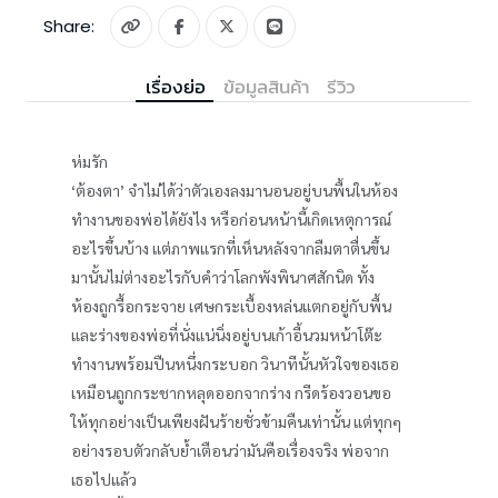
Share:
เรื่องย่อ
ข้อมูลสินค้า
รีวิว
ห่มรัก
‘ต้องตา’ จำไม่ได้ว่าตัวเองลงมานอนอยู่บนพื้นในห้อง
ทำงานของพ่อได้ยังไง หรือก่อนหน้านี้เกิดเหตุการณ์
อะไรขึ้นบ้าง แต่ภาพแรกที่เห็นหลังจากลืมตาตื่นขึ้น
มานั้นไม่ต่างอะไรกับคำว่าโลกพังพินาศสักนิด ทั้ง
ห้องถูกรื้อกระจาย เศษกระเบื้องหล่นแตกอยู่กับพื้น
และร่างของพ่อที่นั่งแน่นิ่งอยู่บนเก้าอี้นวมหน้าโต๊ะ
ทำงานพร้อมปืนหนึ่งกระบอก วินาทีนั้นหัวใจของเธอ
เหมือนถูกกระชากหลุดออกจากร่าง กรีดร้องวอนขอ
ให้ทุกอย่างเป็นเพียงฝันร้ายชั่วข้ามคืนเท่านั้น แต่ทุกๆ
อย่างรอบตัวกลับย้ำเตือนว่ามันคือเรื่องจริง พ่อจาก
เธอไปแล้ว