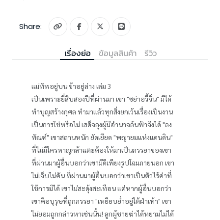
Share:
เรื่องย่อ
ข้อมูลสินค้า
รีวิว
แม่ทัพอยู่บน ข้าอยู่ล่าง เล่ม 3
เป็นเพราะยี่สิบสองปีที่ผ่านมา เขา "ซย่าอวี้จิ่น" มิได้
ทำบุญสร้างกุศล ทำมาแล้วทุกสิ่งยกเว้นเรื่องเป็นงาน
เป็นการใช่หรือไม่ เสด็จลุงผู้มีอำนาจล้นฟ้าจึงได้ "ลง
ทัณฑ์" เขาสถานหนัก ยัดเยียด "พญายมแห่งแดนดิน"
ที่ไม่มีใครหาญกล้าแตะต้องให้มาเป็นภรรยาของเขา
ที่ผ่านมาผู้อื่นบอกว่าเขามีดีเพียงรูปโฉมภายนอก เขา
ไม่เจ็บไม่คัน ที่ผ่านมาผู้อื่นบอกว่าเขาเป็นตัวไร้ค่าที่
ใช้การมิได้ เขาไม่สะดุ้งสะเทือน แต่หากผู้อื่นบอกว่า
เขาคือบุรุษที่ถูกภรรยา "เหยียบย่ำอยู่ใต้ฝ่าเท้า" เขา
ไม่ยอมถูกกล่าวหาเช่นนั้น! ลูกผู้ชายฆ่าได้หยามไม่ได้