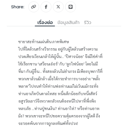
Share:
เรื่องย่อ
ข้อมูลสินค้า
รีวิว
ชายาสะท้านแผ่นดิน ภาคพิเศษ
ไปที่ใดล้วนสร้างวีรกรรม อยู่กับผู้ใดล้วนสร้างความ
ปวดเศียรเวียนเกล้าให้ผู้นั้น... ‘ปีศาจน้อย’ จึงมิใช่คำที่
ใช้เรียกขาน ‘เสวียนเอ๋อร์’ กับ ‘ลูกไฟน้อย’ โดยไม่มี
ที่มา กับผู้อื่น... ทั้งสองล้วนไม่ยำเกรง มีเพียงบุพการีที่
พวกเขาล้วนมิกล้า เมื่อได้กระทำการบางอย่าง ‘พลั้ง
พลาด’ไปจนทำให้ท่านพ่อท่านแม่ไม่เว้นแม้กระทั่ง
ท่านอาเกิดบันดาลโทสะ หนึ่งเด็กน้อยกับหนึ่งสัตว์
อสูรวัยเยาว์จึงหวาดกลัวจนต้องหนีไปหาที่พึ่งพิง
หลบภัย ...ท่านปู่ขนเงิน? ท่านอาไห่? หรือท่านอาห
มิง? พวกเขาจะหนีไปขอความคุ้มครองจากผู้ใดดี ถึง
จะรอดพ้นจากการถูกลงทัณฑ์ทั้งปวง!