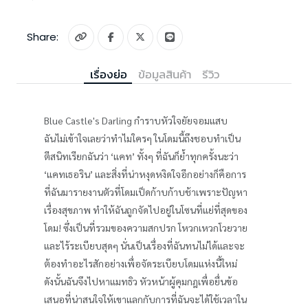
Share:
เรื่องย่อ
ข้อมูลสินค้า
รีวิว
Blue Castle's Darling กำราบหัวใจยัยจอมแสบ
ฉันไม่เข้าใจเลยว่าทำไมใครๆ ในโดมนี้ถึงชอบทำเป็น
ตีสนิทเรียกฉันว่า ‘แคท’ ทั้งๆ ที่ฉันก็ย้ำทุกครั้งนะว่า
‘แคทเธอริน’ และสิ่งที่น่าหงุดหงิดใจอีกอย่างก็คือการ
ที่ฉันมารายงานตัวที่โดมเป็ดก้าบก้าบช้าเพราะปัญหา
เรื่องสุขภาพ ทำให้ฉันถูกจัดไปอยู่ในโซนที่แย่ที่สุดของ
โดม! ซึ่งเป็นที่รวมของความสกปรก โหวกเหวกโวยวาย
และไร้ระเบียบสุดๆ นั่นเป็นเรื่องที่ฉันทนไม่ได้และจะ
ต้องทำอะไรสักอย่างเพื่อจัดระเบียบโดมแห่งนี้ใหม่
ดังนั้นฉันจึงไปหาแมทธิว หัวหน้าผู้คุมกฎเพื่อยื่นข้อ
เสนอที่น่าสนใจให้เขาแลกกับการที่ฉันจะได้ใช้เวลาใน