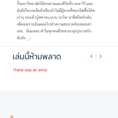
รั้วมหาวิทยาลัยได้ตรงตามแผนชีวิตที่วางเอาไว้ และ
มันก็เกือบจะดีแล้วเชียวถ้าไม่มีผู้ชายที่ชอบใส่เสื้อโค้ต
เก่าๆ รองเท้าบู้ตขาดๆ แบบ ‘มาโค’ มาตีสนิทกับฉัน
เพียงเพราะฉันเผลอไปทำความสะอาดห้องของเขา
เอ่อ... นั่นแหละ ทำไมทุกคนถึงชอบมายุ่งวุ่นวายกับ
ฉันจัง -_-;
เล่มนี้ห้ามพลาด
There was an error