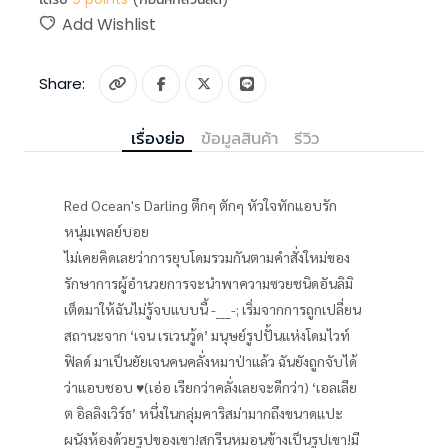
Add Wishlist
Share:
เรื่องย่อ
ข้อมูลสินค้า
รีวิว
Red Ocean's Darling ตึกๆ ตักๆ หัวใจทักแอบรัก
หนุ่มเพลย์บอย
ไม่เคยคิดเลยว่าการยุบโดมรวมกันตามคำสั่งใหม่ของ
รักษาการผู้อำนวยการจะนำพาความซวยชนิดอันลิมิ
เต็ดมาให้ฉันไม่รู้จบแบบนี้ -___-; เริ่มจากการถูกเปลี่ยน
สถานะจาก ‘เจน เรเวนวู้ด’ มนุษย์รูปปั้นแห่งโดมไวท์
ฟิลด์ มาเป็นยัยเจนคนคลั่งหมาป่าแล้ว ฉันยังถูกจับได้
ว่าแอบชอบ ♥(เอ่อ เรียกว่าคลั่งเลยจะดีกว่า) ‘เอลเลีย
ต อิลลิงเวิร์ธ’ หนึ่งในกลุ่มคาริสม่ามากถึงขนาดแปะ
ผนังห้องด้วยรูปของเขา!สกรีนหมอนข้างเป็นรูปเขา!มี