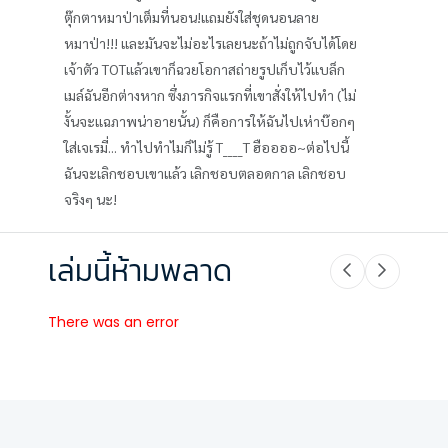
ตุ๊กตาหมาป่าเต็มที่นอน!แถมยังใส่ชุดนอนลาย
หมาป่า!!! และมันจะไม่อะไรเลยนะถ้าไม่ถูกจับได้โดย
เจ้าตัว TOTแล้วเขาก็ฉวยโอกาสถ่ายรูปเก็บไว้แบล็ก
เมล์ฉันอีกต่างหาก ซึ่งภารกิจแรกที่เขาสั่งให้ไปทำ (ไม่
งั้นจะแฉภาพน่าอายนั้น) ก็คือการให้ฉันไปเห่าบ๊อกๆ
ใส่เจเรมี่... ทำไปทำไมก็ไม่รู้ T____T ฮืออออ~ต่อไปนี้
ฉันจะเลิกชอบเขาแล้ว เลิกชอบตลอดกาล เลิกชอบ
จริงๆ นะ!
เล่มนี้ห้ามพลาด
There was an error