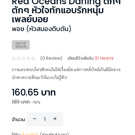
Red Oceans Darling ตึกๆ
ตักๆ หัวใจทักแอบรักหนุ่ม
เพลย์บอย
พอช (หัวสมองตีบตัน)
(
0
Review)
เขียนรีวิวเพื่อรับ
10 Hearts
การแอบชอบใครสักคนไม่ใช่เรื่องผิด แต่การคลั่งไคล้เกินลิมิตอาจ
นำพาความฟินมาให้แบบไม่รู้ตัว!
160.65
บาท
189
บาท
-
15
%
จำนวน
ได้รับ
9
points
(ก่อนหักส่วนลด)