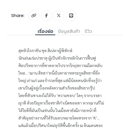
Share:
เรื่องย่อ
ข้อมูลสินค้า
รีวิว
สุดหัวใจราชัน ชุด สิเน่หาผู้พิทักษ์
นักเล่นแร่แปรธาตุ ผู้เป็นหัวจักรหลักในการฟื้นฟู
ศิลปวิทยาการที่ขาดหายไปจากวิกฤตการณ์โลกหลับ
ใหล... ‘ฌาน สิทธา’หนึ่งในทายาทตระกูลสิทธาที่ยิ่ง
ใหญ่ เก่าแก่ และร่ำรวยที่สุด แต่มีน้อยคนนักที่จะรู้ว่า
เขาเป็นผู้อยู่เบื้องหลังความสำเร็จของสิทธากรุ๊ป
โดยที่ตัวเขาเองไม่ได้รับ ‘ความชอบ’ ใดๆ จากบรรดา
ญาติ ด้วยปัญหาเรื่องชาติกำเนิดของเขา หากฌานก็ไม่
ได้ไยดีที่มันเป็นเช่นนั้น ในเมื่อเขายังมีภาระหน้าที่
สำคัญอย่างงานที่ได้รับมอบหมายโดยตรงจาก ‘K’...
แต่แล้วเมื่อปริศนาใหม่อุบัติขึ้นอีกครั้ง ณ ดินแดนของ