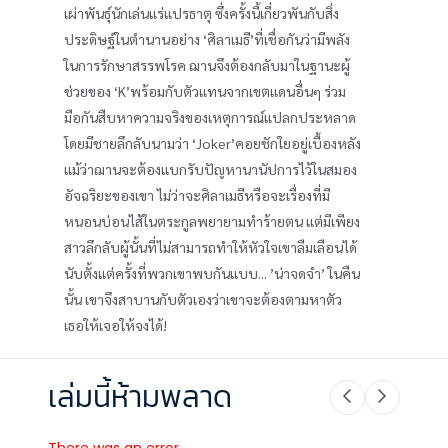
เผ่าพันธุ์นักเล่นแร่แปรธาตุ ซึ่งครั้งนี้เกี่ยวพันกับสิ่ง
ประดิษฐ์ในตำนานอย่าง ‘ศิลาเมธี’ที่เชื่อกันว่ามีพลัง
ในการรักษาสรรพโรค ฌานจึงต้องกลับมาในฐานะผู้
ช่วยของ ‘K’พร้อมกับตัวแทนจากเขตแดนอื่นๆ ร่วม
มือกันสืบหาความจริงของเหตุการณ์แปลกประหลาด
โดยมีชายลึกลับนามว่า ‘Joker’คอยชักใยอยู่เบื้องหลัง
แม้ว่าฌานจะต้องแบกรับปัญหานานัปการไว้ในสมอง
อัจฉริยะของเขา ไม่ว่าจะศิลาเมธีหรือจะเรื่องที่มี
หนอนบ่อนไส้ในตระกูลพยายามทำร้ายตน แต่มีเพียง
สาวลึกลับผู้นั้นที่ไม่สามารถทำให้หัวใจเขาลืมเลือนได้
นับตั้งแต่ครั้งที่พวกเขาพบกันแบบ... ’น่าจดจำ’ ในคืน
นั้น เขาจึงสาบานกับตัวเองว่าเขาจะต้องตามหาตัว
เธอให้เจอให้จงได้!
เล่มนี้ห้ามพลาด
There was an error