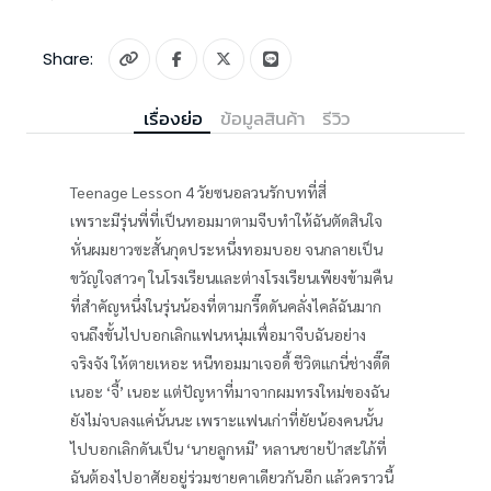
Share:
เรื่องย่อ
ข้อมูลสินค้า
รีวิว
Teenage Lesson 4 วัยซนอลวนรักบทที่สี่
เพราะมีรุ่นพี่ที่เป็นทอมมาตามจีบทำให้ฉันตัดสินใจ
หั่นผมยาวซะสั้นกุดประหนึ่งทอมบอย จนกลายเป็น
ขวัญใจสาวๆ ในโรงเรียนและต่างโรงเรียนเพียงข้ามคืน
ที่สำคัญหนึ่งในรุ่นน้องที่ตามกรี๊ดดันคลั่งไคล้ฉันมาก
จนถึงขั้นไปบอกเลิกแฟนหนุ่มเพื่อมาจีบฉันอย่าง
จริงจัง ให้ตายเหอะ หนีทอมมาเจอดี้ ชีวิตแกนี่ช่างดี๊ดี
เนอะ ‘จี้’ เนอะ แต่ปัญหาที่มาจากผมทรงใหม่ของฉัน
ยังไม่จบลงแค่นั้นนะ เพราะแฟนเก่าที่ยัยน้องคนนั้น
ไปบอกเลิกดันเป็น ‘นายลูกหมี’ หลานชายป้าสะใภ้ที่
ฉันต้องไปอาศัยอยู่ร่วมชายคาเดียวกันอีก แล้วคราวนี้