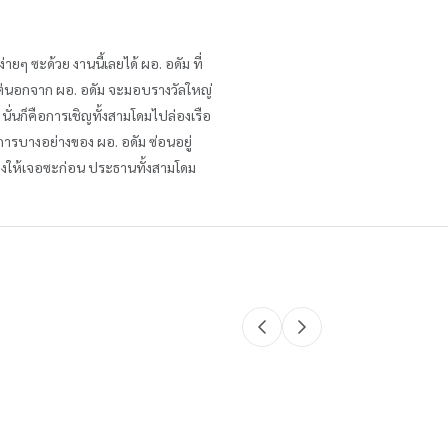
ายๆ ซะด้วย งานนี้เลยได้ ผอ. อดัม ที่
 แต่นอกจาก ผอ. อดัม จะมอบรางวัลใหญ่
ั่นก็คือการเชิญทั้งสามโดมไปล่องเรือ
ผนการบางอย่างของ ผอ. อดัม ซ่อนอยู่
งให้เจอซะก่อน ประธานทั้งสามโดม