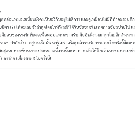
าะ
หล่อแห่งเอเธเนี่ยนยังคงเป็นอริกันอยู่ไม่เลิกรา และดูเหมือนไม่มีทีท่าจะสงบศึกง่
บมิตร (?) ให้ซะเลย ซึ่งล่าสุดโดมไวท์ฟิลด์ก็ได้รับชัยชนะในเทศกาลจับสปายไป
งใจดีมอบของรางวัลพิเศษเพื่อตอบแทนความร่วมมืออันดีงามแก่ทุกโดมอีกต่างหาก น
ากำลังเริงร่าอยู่บนเรือนั้น หารู้ไม่ว่าจริงๆ แล้วรางวัลการล่องเรือครั้งนี้มีแ
ญภัยสุดหฤหรรษ์บนเกาะประหลาดที่งานนี้จะหาทางกลับได้ต้องค้นหาของบางอย่า
ารกิจ (เสี่ยงตาย!) ในครั้งนี้!