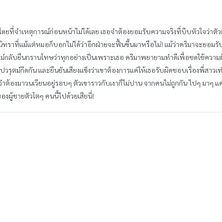
โดยที่จำเหตุการณ์ก่อนหน้าไม่ได้เลย เธอจำต้องยอมรับความจริงที่บีบหัวใจว่าตัวเอ
ิทราที่แม้แต่หมอก็บอกไม่ได้ว่าอีกฝ่ายจะฟื้นขึ้นมาหรือไม่! แม้ว่าคริมาจะยอ
รัตม์กลับยืนกรานโทษว่าทุกอย่างเป็นเพราะเธอ คริมาพยายามทำดีเพื่อชดใช้ความผิ
ปวรุตม์กีดกัน และยืนยันเสียงแข็งว่าเขาต้องการแค่ให้เธอรับผิดชอบเรื่องพี่สาวเท
จำต้องมาวนเวียนอยู่รอบๆ ตัวเขาราวกับเงาก็ไม่ปาน จากคนไม่ถูกกัน ไปๆ มาๆ แค่รั
ผู้ชายตัวโตๆ คนนี้ไปด้วยเสียนี่!