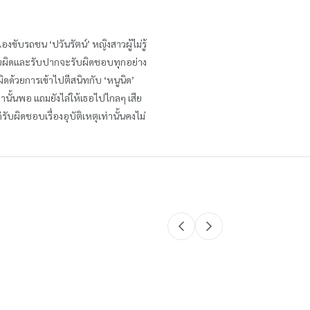
งขับรถชน ‘ปวันรัตน์’ หญิงสาวผู้ไม่รู้
มรับผิดและรับปากจะรับผิดชอบทุกอย่าง
ดด้วยการเข้าไปตีสนิทกับ ‘หนูนิด’
่านั้นพอ แถมยังไล่ให้เธอไปไกลๆ เสีย
บผิดชอบเรื่องอุบัติเหตุเท่านั้นคงไม่