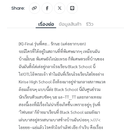
Share:
เรื่องย่อ
ข้อมูลสินค้า
รีวิว
[K]-Final รุ่นพี่คะ... รักนะ (แค่อยากบอก)
จะมีใครที่ได้อยู่ในสถานที่ที่พิเศษมากๆ เหมือนฉัน
บ้างมั้ยนะ พิเศษยังไงน่ะเหรอ ก็พิเศษตรงที่บ้านของ
ฉันมันตั้งโด่เด่อยู่กลางโรงเรียน Black School นี่
ไง!OTLโอ้พระเจ้า ทำไมฉันที่เรียนโรงเรียนไฮโซอย่าง
Kirise High School ถึงต้องมาอยู่ท่ามกลางสภาพแวด
ล้อมเถื่อนๆ แบบนี้ล่ะ Black School นี่มันศูนย์รวม
นักเรียนตัวแสบชัดๆ นะ แง~TT__TT และกลางเทอม
สองนี้เองที่มีเรื่องไม่น่าเชื่อเกิดขึ้น เพราะอยู่ๆ รุ่นพี่
‘ไฟนอล’ ก็ย้ายมาเรียนที่ Black School แถมยังมา
เล่นบาสอยู่ตรงสนามบาสข้างบ้านฉันบ่อยๆ >///<
โอยยย~แย่แล้ว โรคหัวใจกำเลิฟ เอ๊ย กำเริบ คือเรื่อง