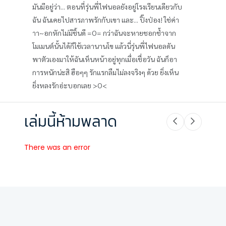
มันมีอยู่ว่า... ตอนที่รุ่นพี่ไฟนอลยังอยู่โรงเรียนเดียวกับ
ฉัน ฉันเคยไปสารภาพรักกับเขา และ... ปิ๊งป่อง! ใช่ค่า
าา~อกหักไม่มีชิ้นดี =O= กว่าฉันจะหายชอกช้ำจาก
โมเมนต์นั้นได้ก็ใช้เวลานานโข แล้วนี่รุ่นพี่ไฟนอลดัน
พาตัวเองมาให้ฉันเห็นหน้าอยู่ทุกเมื่อเชื่อวัน ฉันก็อา
การหนักน่ะสิ ฮือๆๆ รักแรกลืมไม่ลงจริงๆ ด้วย ยิ่งเห็น
ยิ่งหลงรักอ่ะบอกเลย >O<
เล่มนี้ห้ามพลาด
There was an error