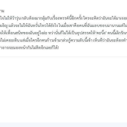
สาม
ไม่ให้ว้าวุ่น กลับต้องมากลุ้มกับเรื่องพรรค์นี้อีกครั้ง ใครจะคิดว่าฉันจะได้มาเ
งเอิญ แล้วจะไม่ให้ฉันหวั่นไหวได้ยังไง ในเมื่อเขาคือคนที่ฉันแอบชอบมานานแต่ไม่ก
ให้เพื่อนสนิทของฉันอยู่ไงล่ะ ทว่านั่นก็ไม่ได้เป็นอุปสรรคให้‘คะนิ้ง’ คนนี้เลิกร
งไม่เคอะเขิน แต่เมื่อใครอีกคนก้าวเข้ามาล่วงรู้ความลับนี้เข้า เห็นทีว่าฉันจะต้องท
 เราอาจจะมองหน้ากันไม่ติดอีกเลยก็ได้!