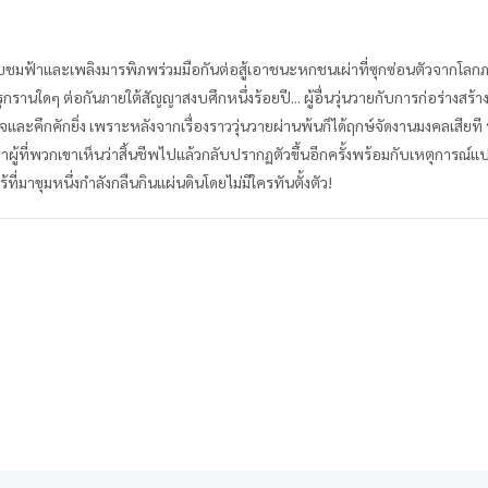
อขอบชมฟ้าและเพลิงมารพิภพร่วมมือกันต่อสู้เอาชนะหกชนเผ่าที่ซุกซ่อนตัวจากโ
รุกรานใดๆ ต่อกันภายใต้สัญญาสงบศึกหนึ่งร้อยปี... ผู้อื่นวุ่นวายกับการก่อร่างสร้า
จและคึกคักยิ่ง เพราะหลังจากเรื่องราววุ่นวายผ่านพ้นก็ได้ฤกษ์จัดงานมงคลเสียที
ดว่าผู้ที่พวกเขาเห็นว่าสิ้นชีพไปแล้วกลับปรากฏตัวขึ้นอีกครั้งพร้อมกับเหตุก
ร้ที่มาขุมหนึ่งกำลังกลืนกินแผ่นดินโดยไม่มีใครทันตั้งตัว!