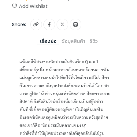
Add Wishlist
Share:
เรื่องย่อ
ข้อมูลสินค้า
รีวิว
แฟ้มคดีพิศวงของนักประเมินอัจฉริยะ Q เล่ม 1
สติ๊กเกอร์รูปใบหน้าของชายอ้วนหลายร้อยหลายพัน
แผ่นถูกใครบางคนนำไปติดไว้ทั่วโตเกียว แต่ไม่ว่าใคร
ก็ไม่อาจคาดเดาถึงจุดประสงค์ของคนร้ายได้ ‘โองาซา
วาระ ยูโตะ’ นักข่าวหนุ่มแห่งนิตยสารคาโดะคาวะราย
สัปดาห์ จึงตัดสินใจนำเรื่องนี้มาเขียนเป็นสกู๊ปข่าว
ทันที ซึ่งชื่อของผู้เชี่ยวชาญที่เขาบังเอิญค้นเจอใน
อินเตอร์เน็ตและดูเหมือนว่าจะเป็นความหวังสุดท้าย
ของเขาก็คือ 'นักประเมินหลากแขนง Q'
ทว่าสิ่งที่ทำให้ยูโตะประหลาดใจที่สุดกลับไม่ใช่รูป