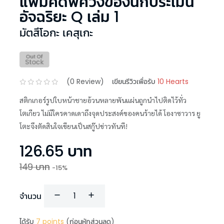
แฟ้มคดีพิศวงของนักประเมิน
อัจฉริยะ Q เล่ม 1
มัตสึโอกะ เคสุเกะ
(
0
Review)
เขียนรีวิวเพื่อรับ
10 Hearts
สติกเกอร์รูปใบหน้าชายอ้วนหลายพันแผ่นถูกนำไปติดไว้ทั่ว
โตเกียว ไม่มีใครคาดเดาถึงจุดประสงค์ของคนร้ายได้ โองาซาวาร ยู
โตะจึงตัดสินใจเขียนเป็นสกู๊ปข่าวทันที!
126.65
บาท
149
บาท
-
15
%
จำนวน
ได้รับ
7
points
(ก่อนหักส่วนลด)