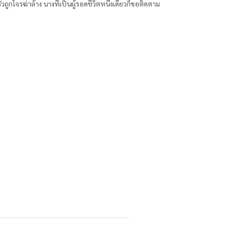
ัวถูกโจรฆ่าล้าง นางที่เป็นผู้รอดชีวิตหนึ่งเดียวก็ขอติดตาม