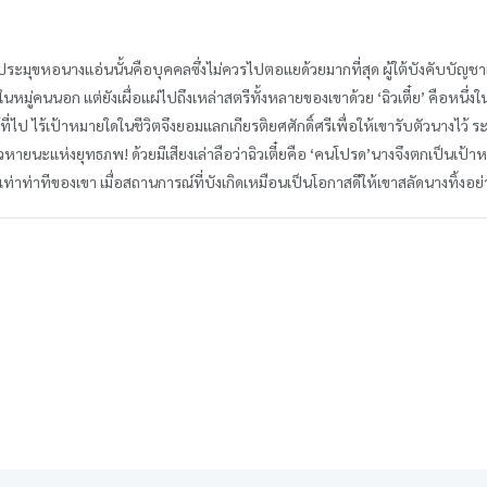
จิงหง’ประมุขหอนางแอ่นนั้นคือบุคคลซึ่งไม่ควรไปตอแยด้วยมากที่สุด ผู้ใต้บังคับบั
ียงในหมู่คนนอก แต่ยังเผื่อแผ่ไปถึงเหล่าสตรีทั้งหลายของเขาด้วย ‘ฉิวเตี๋ย’ คือ
ร้ที่ไป ไร้เป้าหมายใดในชีวิตจึงยอมแลกเกียรติยศศักดิ์ศรีเพื่อให้เขารับตัวนางไ
หายนะแห่งยุทธภพ! ด้วยมีเสียงเล่าลือว่าฉิวเตี๋ยคือ ‘คนโปรด’นางจึงตกเป็นเป้าหมา
ยเท่าท่าทีของเขา เมื่อสถานการณ์ที่บังเกิดเหมือนเป็นโอกาสดีให้เขาสลัดนางทิ้งอย