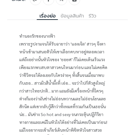
เรื่องย่อ
ข้อมูลสินค้า
รีวิว
ทำนองรักของนางฟ้า
เพราะรูปงามจนได้รับฉายาว่า ‘แองเจิล’ สาวๆ จึงดา
หน้าเข้ามาเสนอตัวให้เขาเลือกคบหาอยู่ตลอดเวลา
แต่ถึงอย่างนั้นหัวใจของ ‘ยอยศ’ ก็ไม่เคยเต้นเร็วแรง
เพียงแรกพบสบตาสาวคนไหนมาก่อน และไม่เคยคิด
ว่าชีวิตจะได้ลงเอยกับใครง่ายๆ ทั้งสิ้นจนเมื่อมาพบ
กับเธอ... สาวผิวสีน้ำผึ้งที่ เอ่อ... จะว่าไปก็ตัวสูงใหญ่
กว่าสาวไทยปกติ... มาก แถมยังมีเครื่องหน้าที่ใครๆ
ต่างก็มองว่ามันช่างไม่อ่อนหวานและไม่อ่อนโยนเลย
สักนิด แต่เขากลับรู้สึกว่าทั้งหมดที่รวมกันเป็นเธอนั่น
น่ะ... มันช่าง So hot and sexy จนกระตุ้นปฏิกิริยา
ทางกายและเคมีในหัวใจได้อย่างที่ไม่เคยเป็นมาก่อน!
แม้ใจอยากจะเข้าเกียร์เดินหน้าพิชิตหัวใจสาวสวย