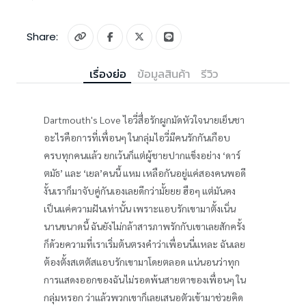
Share:
เรื่องย่อ
ข้อมูลสินค้า
รีวิว
Dartmouth's Love ไอวี่สื่อรักผูกมัดหัวใจนายเย็นชา
อะไรคือการที่เพื่อนๆ ในกลุ่มไอวี่มีคนรักกันเกือบ
ครบทุกคนแล้ว ยกเว้นก็แต่ผู้ชายปากแข็งอย่าง ‘ดาร์
ตมัธ’ และ ‘เยล’คนนี้ แหม เหลือกันอยู่แค่สองคนพอดี
งั้นเราก็มาจับคู่กันเองเลยดีกว่ามั้ยยย ฮือๆ แต่มันคง
เป็นแค่ความฝันเท่านั้น เพราะแอบรักเขามาตั้งเนิ่น
นานขนาดนี้ ฉันยังไม่กล้าสารภาพรักกับเขาเลยสักครั้ง
ก็ด้วยความที่เราเริ่มต้นตรงคำว่าเพื่อนนี่แหละ ฉันเลย
ต้องตั้งสเตตัสแอบรักเขามาโดยตลอด แน่นอนว่าทุก
การแสดงออกของฉันไม่รอดพ้นสายตาของเพื่อนๆ ใน
กลุ่มหรอก ว่าแล้วพวกเขาก็เลยเสนอตัวเข้ามาช่วยคิด