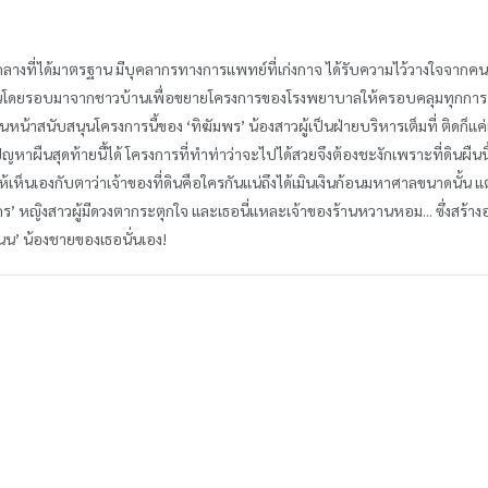
างที่ได้มาตรฐาน มีบุคลากรทางการแพทย์ที่เก่งกาจ ได้รับความไว้วางใจจากคนที
ี่ดินโดยรอบมาจากชาวบ้านเพื่อขยายโครงการของโรงพยาบาลให้ครอบคลุมทุกการ
้าสนับสนุนโครงการนี้ของ ‘ทิฆัมพร’ น้องสาวผู้เป็นฝ่ายบริหารเต็มที่ ติดก็แค่เรื่
ปัญหาผืนสุดท้ายนี้ได้ โครงการที่ทำท่าว่าจะไปได้สวยจึงต้องชะงักเพราะที่ดินผืนนี
เห็นเองกับตาว่าเจ้าของที่ดินคือใครกันแน่ถึงได้เมินเงินก้อนมหาศาลขนาดนั้น แต่ไ
ลกร’ หญิงสาวผู้มีดวงตากระตุกใจ และเธอนี่แหละเจ้าของร้านหวานหอม... ซึ่งสร้างอยู
ัชชนน’ น้องชายของเธอนั่นเอง!