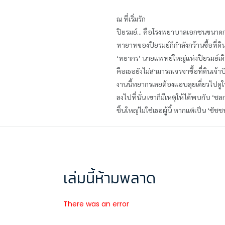
ณ ที่เริ่มรัก
ปิยรมย์... คือโรงพยาบาลเอกชนขนาดกล
ทายาทของปิยรมย์ก็กำลังกว้านซื้อท
‘ทยากร’ นายแพทย์ใหญ่แห่งปิยรมย์เดินหน
คือเธอยังไม่สามารถเจรจาซื้อที่ดินเจ้า
งานนี้ทยากรเลยต้องแอบลุยเดี่ยวไปดูให้
ลงไปที่นั่น เขาก็มีเหตุให้ได้พบกับ ‘ช
ชิ้นใหญ่ไม่ใช่เธอผู้นี้ หากแต่เป็น ‘ช
เล่มนี้ห้ามพลาด
There was an error